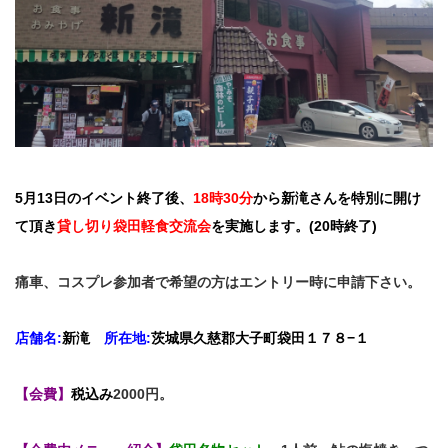
5月13日のイベント終了後、
18時30分
から新滝さんを特別に開け
て頂き
貸し切り袋田軽食交流会
を実施します。(20時終了)
痛車、コスプレ参加者で希望の方はエントリー時に申請下さい。
店舗名:
新滝
所在地:
茨城県久慈郡大子町袋田１７８−１
【会費】
税込み
2000円。