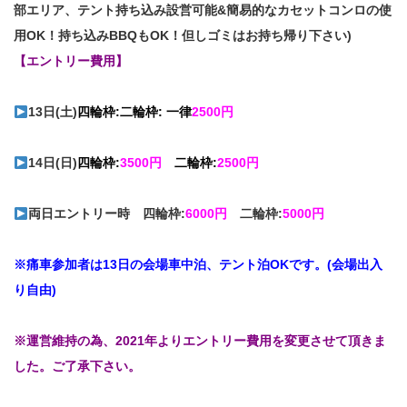
部エリア、テント持ち込み設営可能&簡易的なカセットコンロの使
用OK！持ち込みBBQもOK！但しゴミはお持ち帰り下さい)
【エントリー費用】
13日(土)
四輪枠:
二輪枠: 一律
2500円
14日(日)
四輪枠:
3500円
二輪枠:
2500円
両日エントリー時 四輪枠:
6000円
二輪枠:
5000円
※痛車参加者は13日の会場車中泊、テント泊OKです。(会場出入
り自由)
※運営維持の為、2021年よりエントリー費用を変更させて頂きま
した。ご了承下さい。