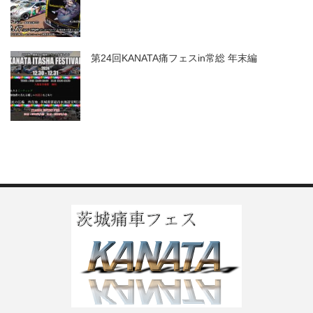
第24回KANATA痛フェスin常総 年末編