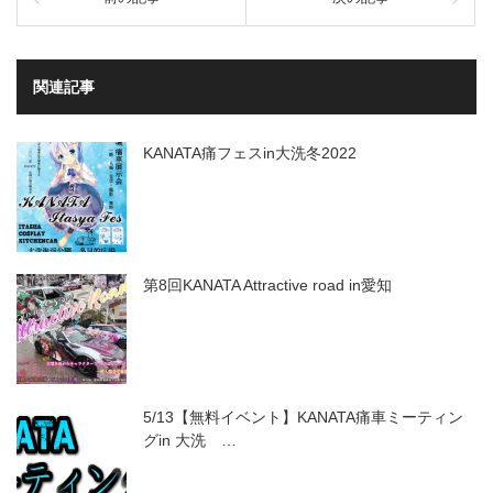
関連記事
KANATA痛フェスin大洗冬2022
第8回KANATA Attractive road in愛知
5/13【無料イベント】KANATA痛車ミーティン
グin 大洗 …