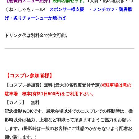
【会費内メニュー紹介】
袋田名物セット。
1人前・鮎の塩焼き・つ
くね・しゃもテール/
スポンサー様支援 ・メンチカツ・鶏唐揚
げ・炙りチャーシューか焼そば
ドリンク代は別料金で注文可能。
【コスプレ参加者様】
【コスプレ参加費】無料 (最大30名程度受付予定)
※駐車場は滝の
駐車場 根本(有料1日500円)をご利用下さい。
【カメラ】 無料
記念撮影もOKです。展示会場以外でのコスプレでの移動時は、撮
影時以外は極力、上着など羽織って頂きますようご協力をお願い
します。(撮影時は一般のお客様にご迷惑のかからないよう配慮お
願い致します。)